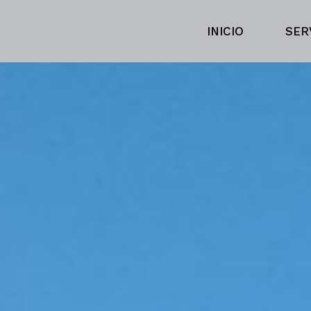
INICIO
SER